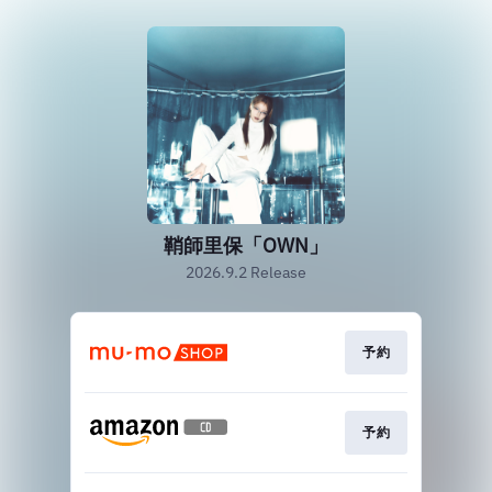
鞘師里保「OWN」
2026.9.2 Release
予約
予約