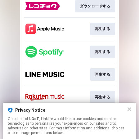
ダウンロードする
再生する
再生する
再生する
再生する
Privacy Notice
On behalf of
LGeT
, Linkfire would like to use cookies and similar
再生する
technologies to personalize your experiences on our sites and to
advertise on other sites. For more information and additional choices
click manage permissions below.
This page may contain affiliate links.