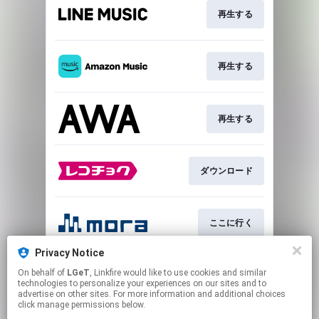
再生する
再生する
再生する
ダウンロード
ここに行く
Privacy Notice
On behalf of
LGeT
, Linkfire would like to use cookies and similar
再生する
technologies to personalize your experiences on our sites and to
advertise on other sites. For more information and additional choices
click manage permissions below.
This page may contain affiliate links.