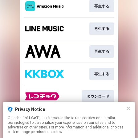
再生する
再生する
再生する
再生する
ダウンロード
Privacy Notice
On behalf of
LGeT
, Linkfire would like to use cookies and similar
ダウンロード
technologies to personalize your experiences on our sites and to
advertise on other sites. For more information and additional choices
click manage permissions below.
This page may contain affiliate links.