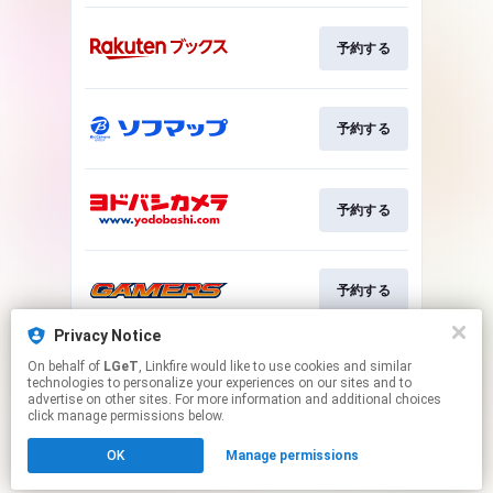
予約する
予約する
予約する
予約する
Privacy Notice
On behalf of
LGeT
, Linkfire would like to use cookies and similar
予約する
technologies to personalize your experiences on our sites and to
advertise on other sites. For more information and additional choices
click manage permissions below.
This page may contain affiliate links.
OK
Manage permissions
By using this service, you agree to the use of cookies.
Click here
to manage your permissions.