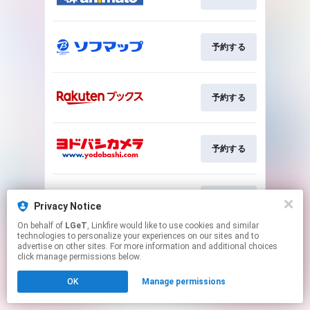
予約する
予約する
予約する
予約する
Privacy Notice
On behalf of
LGeT
, Linkfire would like to use cookies and similar
technologies to personalize your experiences on our sites and to
This page may contain affiliate links.
advertise on other sites. For more information and additional choices
By using this service, you agree to the use of cookies.
click manage permissions below.
Click here
to manage your permissions.
OK
Manage permissions