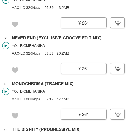
AAC-LC 320kbps
05:39
13.2MB
¥ 261
NEVER END (EXCLUSIVE GROOVE EDIT MIX)
7
YOJI BIOMEHANIKA
AAC-LC 320kbps
08:38
20.2MB
¥ 261
MONOCHROMA (TRANCE MIX)
8
YOJI BIOMEHANIKA
AAC-LC 320kbps
07:17
17.1MB
¥ 261
THE DIGNITY (PROGRESSIVE MIX)
9