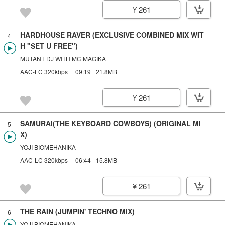
¥ 261
HARDHOUSE RAVER (EXCLUSIVE COMBINED MIX WIT
4
H "SET U FREE")
MUTANT DJ WITH MC MAGIKA
AAC-LC 320kbps
09:19
21.8MB
¥ 261
SAMURAI(THE KEYBOARD COWBOYS) (ORIGINAL MI
5
X)
YOJI BIOMEHANIKA
AAC-LC 320kbps
06:44
15.8MB
¥ 261
THE RAIN (JUMPIN' TECHNO MIX)
6
YOJI BIOMEHANIKA