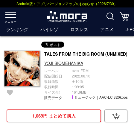
Android版：アプリバージョンアップのお知らせ（2026/7/30）
メニュー
ランキング
ハイレゾ
ロスレス
アニメ
J-
TALES FROM THE BIG ROOM (UNMIXED)
YOJI BIOMEHANIKA
レーベル
avex EDM
配信開始日
2022.08.10
収録曲数
全10曲
収録時間
1:09:05
サイズ合計
161.9MB
ミュージック｜AAC-LC 320kbps
販売データ
1,069円 まとめて購入