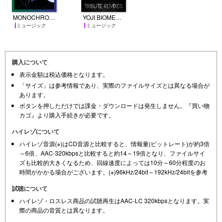
MONOCHROMA (J-Trax Remix)
YOJI BIOMEHANIKA TRIBUTE REMIXES
ミュージック
ミュージック
購入について
表示金額は税込価格となります。
「サイズ」は参考情報であり、実際のファイルサイズとは異なる場合が
あります。
ボタンを押しただけでは課金・ダウンロードは発生しません。『買い物
カゴ』より購入手続きが必要です。
ハイレゾについて
ハイレゾ音源(※)はCD音源と比較すると、情報量(ビットレート)が約3倍
～6倍、AAC-320kbpsと比較すると約14～19倍となり、ファイルサイ
ズも比較的大きくなるため、回線速度によっては10分～60分程度のお
時間がかかる場合がございます。(※)96kHz/24bit～192kHz/24bitを参考
試聴について
ハイレゾ・ロスレス商品の試聴再生はAAC-LC 320kbpsとなります。実
際の商品の音質とは異なります。