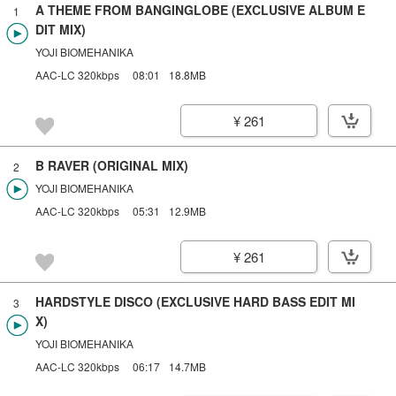
A THEME FROM BANGINGLOBE (EXCLUSIVE ALBUM E
1
DIT MIX)
YOJI BIOMEHANIKA
AAC-LC 320kbps
08:01
18.8MB
¥ 261
B RAVER (ORIGINAL MIX)
2
YOJI BIOMEHANIKA
AAC-LC 320kbps
05:31
12.9MB
¥ 261
HARDSTYLE DISCO (EXCLUSIVE HARD BASS EDIT MI
3
X)
YOJI BIOMEHANIKA
AAC-LC 320kbps
06:17
14.7MB