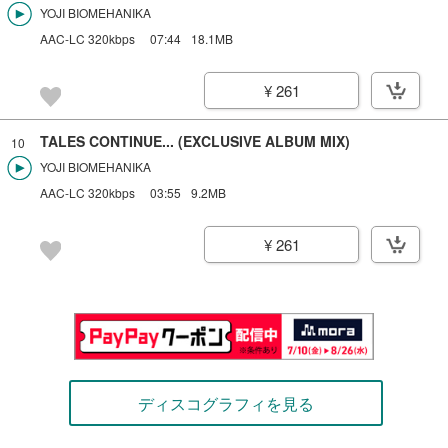
YOJI BIOMEHANIKA
AAC-LC 320kbps
07:44
18.1MB
¥ 261
TALES CONTINUE... (EXCLUSIVE ALBUM MIX)
10
YOJI BIOMEHANIKA
AAC-LC 320kbps
03:55
9.2MB
¥ 261
ディスコグラフィを見る