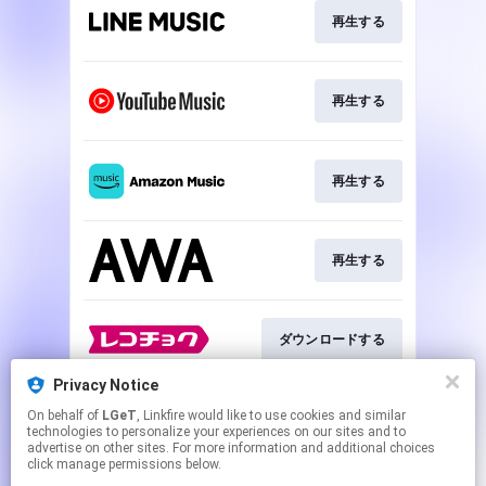
再生する
再生する
再生する
再生する
ダウンロードする
Privacy Notice
On behalf of
LGeT
, Linkfire would like to use cookies and similar
ダウンロードする
technologies to personalize your experiences on our sites and to
advertise on other sites. For more information and additional choices
click manage permissions below.
This page may contain affiliate links.