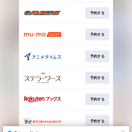
予約する
予約する
予約する
予約する
予約する
予約する